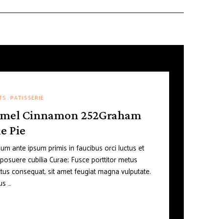
TS
PATISSERIE
amel Cinnamon 252Graham
e Pie
lum ante ipsum primis in faucibus orci luctus et
s posuere cubilia Curae; Fusce porttitor metus
ctus consequat, sit amet feugiat magna vulputate.
us …