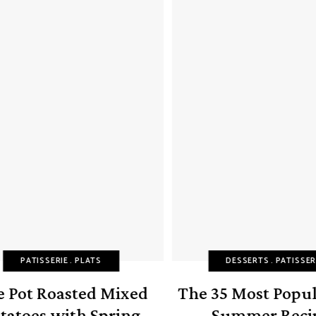
PATISSERIE
PLATS
DESSERTS
PATISSERIE
Pot Roasted Mixed
The 35 Most Popula
atoes with Spring
Summer Recip