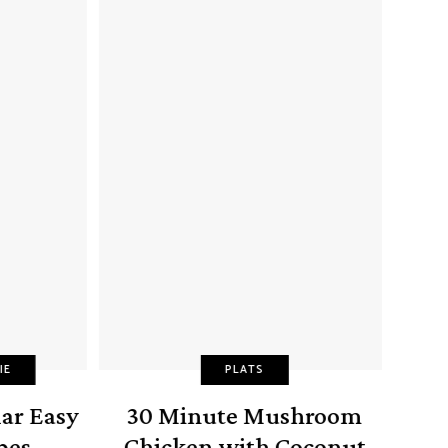
PLATS
r Easy
30 Minute Mushroom
Pomm
es
Chicken with Coconut