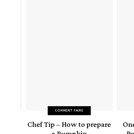
COMMENT FAIRE
 with
Chef Tip – How to prepare
One 
agus
a Pumpkin
Pot