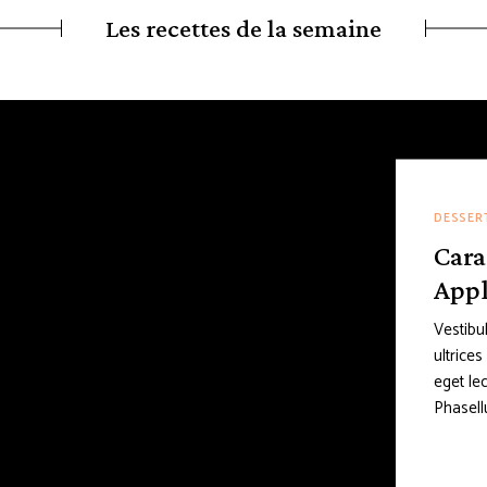
Les recettes de la semaine
DESSER
Car
Appl
Vestibu
ultrice
eget le
Phasell