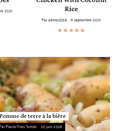
Par
Rice
 2021
Par
admin3259
11 septembre 2021
Pomme de terre à la bière
Par
Pierre-Yves Simon
20 juin 2026