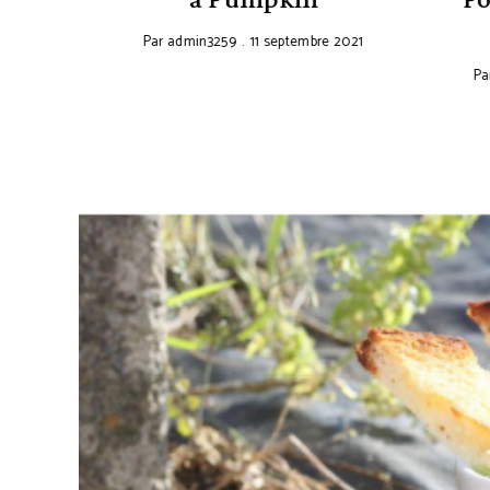
g
Par
admin3259
11 septembre 2021
021
Par
a